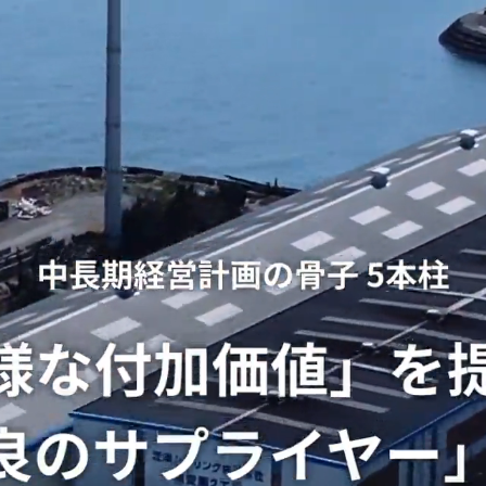
ごあいさつ
株式会社芝浦ホールディングス
企業理念
芝浦シヤリング
会社概
広報
芝浦鋼材株式会社
芝浦物流株式会
海外関連会社