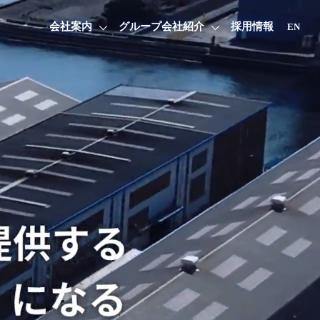
会社案内
グループ会社紹介
採用情報
EN
株式会社
要
芝浦産業株式会社
沿革
社
粂田鋼材株式会社
一般財団法人芝浦文化財団