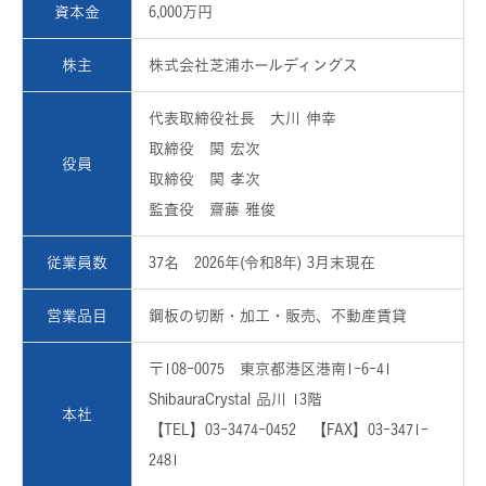
資本金
6,000万円
株主
株式会社芝浦ホールディングス
代表取締役社長 大川 伸幸
取締役 関 宏次
役員
取締役 関 孝次
監査役 齋藤 雅俊
従業員数
37名 2026年(令和8年) 3月末現在
営業品目
鋼板の切断・加工・販売、不動産賃貸
〒108-0075 東京都港区港南1-6-41
ShibauraCrystal 品川 13階
本社
【TEL】03-3474-0452 【FAX】03-3471-
2481