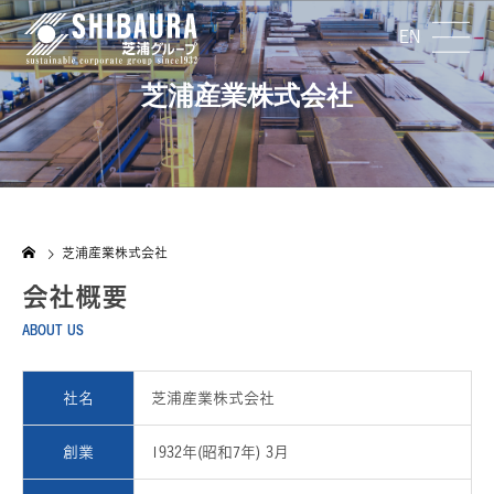
EN
芝浦産業株式会社
COMPANY
会社案内
芝浦産業株式会社
GROUP
会社概要
グループ会社紹介
ABOUT US
採用情報
社名
芝浦産業株式会社
お知らせ
創業
1932年(昭和7年) 3月