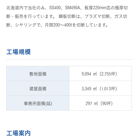
北海道内で当社のみ、SS400、SM490A、板厚220mm迄の極厚切
断・販売を行っています。 鋼板切断は、プラズマ切断、ガス切
断、シヤリングで、月間200～400tを切断しています。
工場規模
敷地面積
9,094 ㎡
（2,755坪）
建屋面積
3,349 ㎡
（1,013坪）
事務所面積(延)
297 ㎡
（90坪）
工場案内